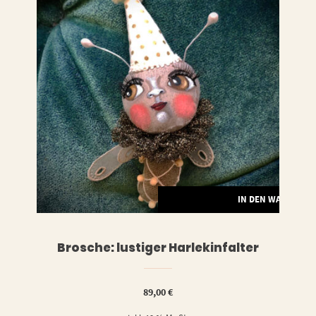
LESEN
IN DEN WARENKO
Brosche: lustiger Harlekinfalter
89,00
€