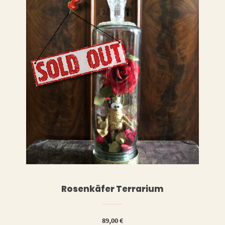
WEITERLESEN
RENKORB
Rosenkäfer Terrarium
89,00
€