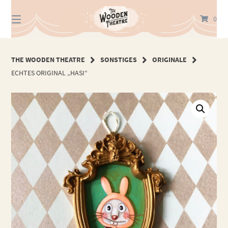
Springe
zum
0
Inhalt
THE WOODEN THEATRE
SONSTIGES
ORIGINALE
ECHTES ORIGINAL „HASI“