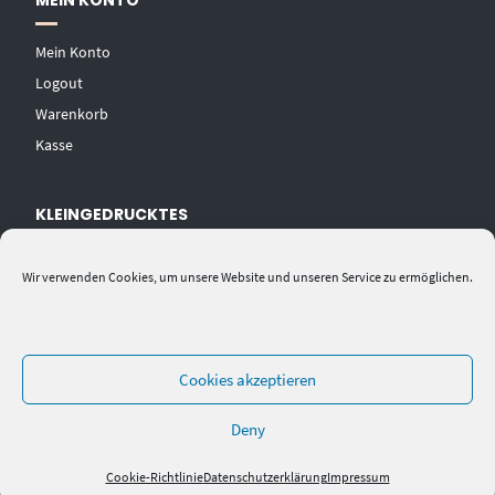
MEIN KONTO
Mein Konto
Logout
Warenkorb
Kasse
KLEINGEDRUCKTES
AGB
Wir verwenden Cookies, um unsere Website und unseren Service zu ermöglichen.
Datenschutzerklärung
Widerrufsbelehrung
Impressum
Cookies akzeptieren
Deny
Cookie-Richtlinie
Datenschutzerklärung
Impressum