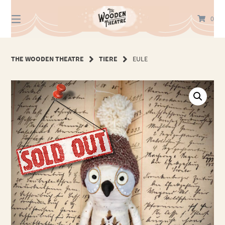
Springe
zum
0
Inhalt
THE WOODEN THEATRE
TIERE
EULE