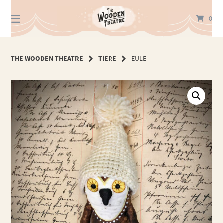
Springe
zum
0
Inhalt
THE WOODEN THEATRE
TIERE
EULE