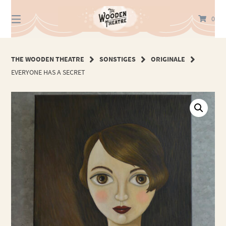
Springe
zum
0
Inhalt
THE WOODEN THEATRE
SONSTIGES
ORIGINALE
EVERYONE HAS A SECRET