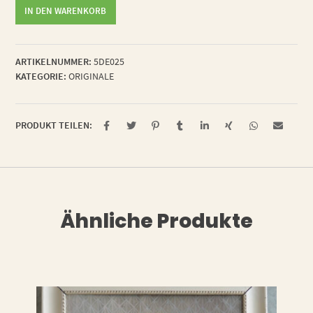
Everyone
IN DEN WARENKORB
has
a
secret
ARTIKELNUMMER:
5DE025
Menge
KATEGORIE:
ORIGINALE
PRODUKT TEILEN:
Ähnliche Produkte