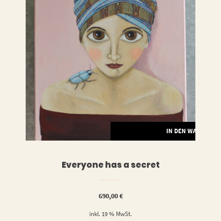
RENKORB
IN DEN WARENKO
Everyone has a secret
690,00
€
inkl. 19 % MwSt.