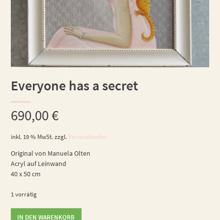
Everyone has a secret
690,00
€
inkl. 19 % MwSt.
zzgl.
Versandkosten
Original von Manuela Olten
Acryl auf Leinwand
40 x 50 cm
1 vorrätig
Everyone
IN DEN WARENKORB