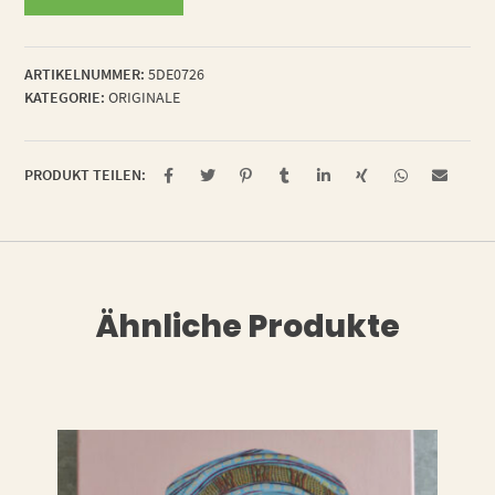
has
a
secret
ARTIKELNUMMER:
5DE0726
Menge
KATEGORIE:
ORIGINALE
PRODUKT TEILEN:
Ähnliche Produkte