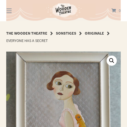
Springe
zum
0
Inhalt
THE WOODEN THEATRE
SONSTIGES
ORIGINALE
EVERYONE HAS A SECRET