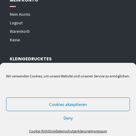
MEIN KONTO
Mein Konto
Logout
Warenkorb
Kasse
KLEINGEDRUCKTES
AGB
Wir verwenden Cookies, um unsere Website und unseren Service zu ermöglichen.
Datenschutzerklärung
Widerrufsbelehrung
Impressum
Cookies akzeptieren
Deny
Cookie-Richtlinie
Datenschutzerklärung
Impressum