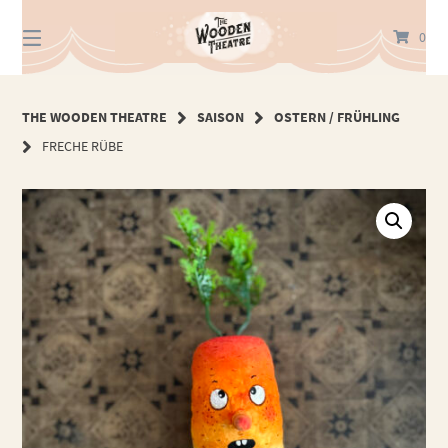
Springe
zum
0
Inhalt
THE WOODEN THEATRE
SAISON
OSTERN / FRÜHLING
FRECHE RÜBE