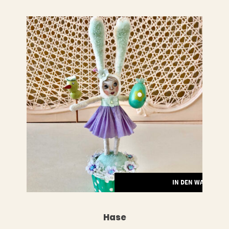
LESEN
IN DEN WARENKO
Hase