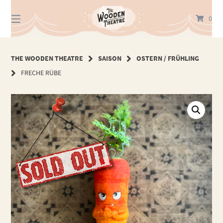
Springe
zum
0
Inhalt
THE WOODEN THEATRE
SAISON
OSTERN / FRÜHLING
FRECHE RÜBE