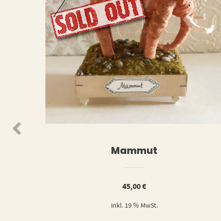
WEITERLESEN
WEIT
Mammut
45,00
€
inkl. 19 % MwSt.