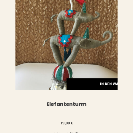
RENKORB
IN DEN WARENKO
Elefantenturm
79,00
€