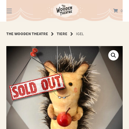
Springe
zum
0
Inhalt
THE WOODEN THEATRE
TIERE
IGEL