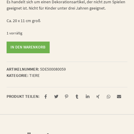
Es handelt sich um einen Dekorationsartikel, der nicht zum Spielen
geeignet ist. Nicht für Kinder unter drei Jahren geeignet.
Ca. 20 x 11 cm groß
1 vorrätig
kerniger
IN DEN WARENKORB
Brotkäfer
Menge
ARTIKELNUMMER:
5DE500080059
KATEGORIE:
TIERE
PRODUKT TEILEN: