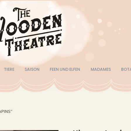
TIERE
SAISON
FEEN UND ELFEN
MADAMES
BOT
APINS“