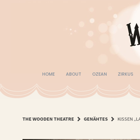
Springe
zum
Inhalt
HOME
ABOUT
OZEAN
ZIRKUS
THE WOODEN THEATRE
GENÄHTES
KISSEN „L