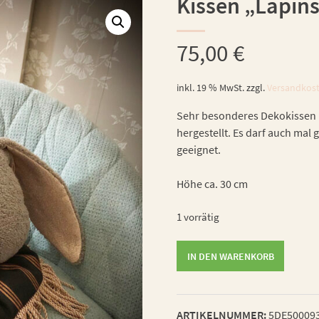
Kissen „Lapin
75,00
€
inkl. 19 % MwSt.
zzgl.
Versandkos
Sehr besonderes Dekokissen mi
hergestellt. Es darf auch mal 
geeignet.
Höhe ca. 30 cm
1 vorrätig
Kissen
IN DEN WARENKORB
"Lapins"
Menge
ARTIKELNUMMER:
5DE50009