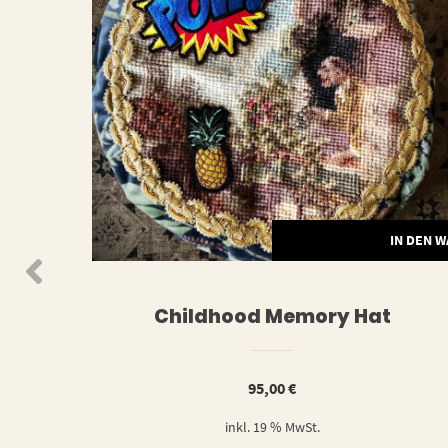
N DEN WARENKORB
IN DEN 
Childhood Memory Hat
95,00
€
inkl. 19 % MwSt.