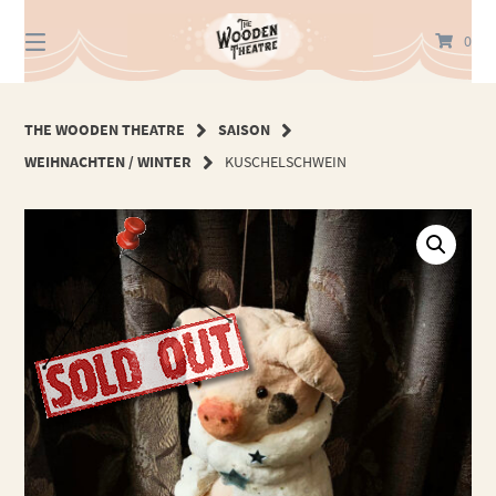
Springe
zum
0
Inhalt
THE WOODEN THEATRE
SAISON
WEIHNACHTEN / WINTER
KUSCHELSCHWEIN