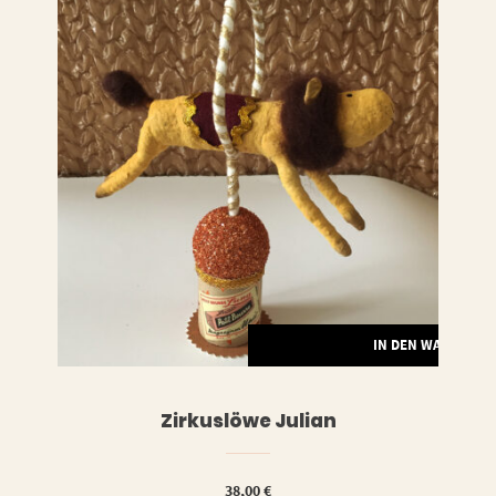
RENKORB
IN DEN WARENKO
Zirkuslöwe Julian
38,00
€