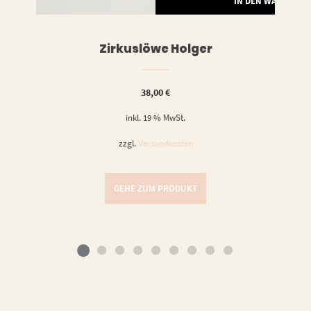
RENKORB
IN DEN WARENKO
Zirkuslöwe Holger
38,00
€
inkl. 19 % MwSt.
zzgl.
Versandkosten
GEHE ZUM PRODUKT