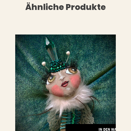
Ähnliche Produkte
LESEN
IN DEN WARENKO