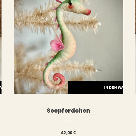
WARENKORB
IN DEN WARENK
Seepferdchen
42,00
€