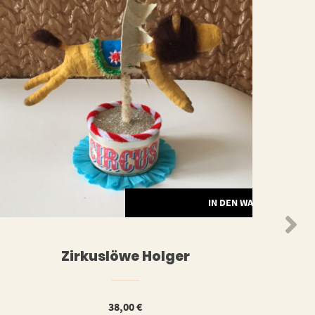
ORB
IN DEN WARENKORB
Zirkuslöwe Holger
38,00
€