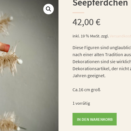
Seepferdchen
42,00
€
inkl. 19 % MwSt.
zzgl.
Versandkos
Diese Figuren sind unglaublic
nach einer alten Tradition aus
Dekorationen sind sie wirklic
Dekorationsartikel, der nicht 
Jahren geeignet.
Ca.16 cm groß
1 vorrätig
Seepferdchen
IN DEN WARENKORB
Menge