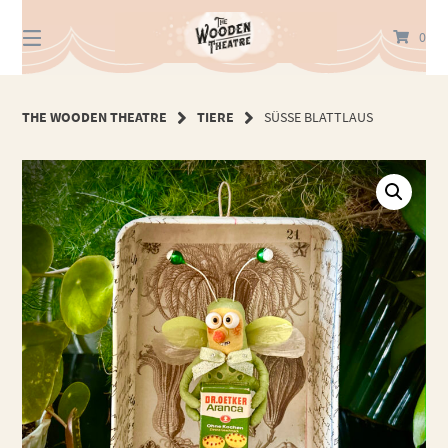
Springe
zum
0
Inhalt
THE WOODEN THEATRE
TIERE
SÜSSE BLATTLAUS