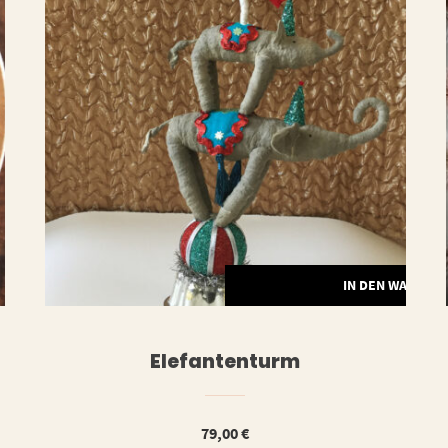
ERLESEN
IN DEN WARENK
Elefantenturm
79,00
€