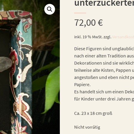
unterzuckerter
72,00
€
inkl. 19 % MwSt.
zzgl.
Versandkos
Diese Figuren sind unglaublic
nach einer alten Tradition aus
Dekorationen sind sie wirklic
teilweise alte Kisten, Pappe
angestoßen und eben nicht per
Papiere.
Es handelt sich um einen Dekor
für Kinder unter drei Jahren 
Ca. 23 x 18 cm groß
Nicht vorrätig