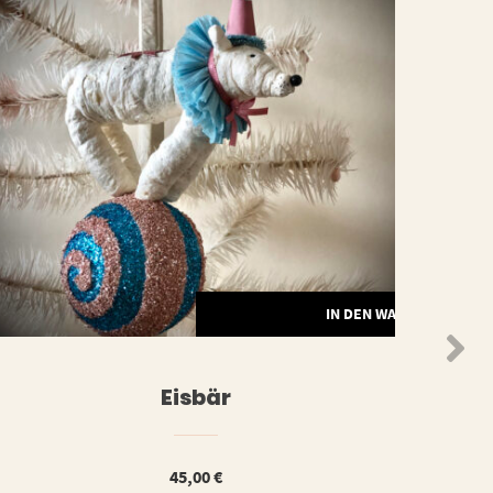
ORB
IN DEN WARENKORB
Eisbär
45,00
€