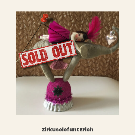
LESEN
WEITERLESEN
Zirkuselefant Erich