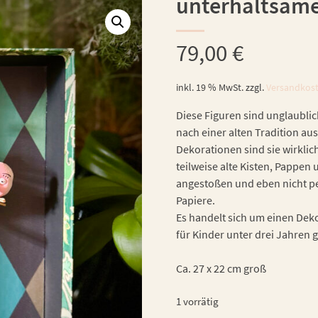
unterhaltsame
79,00
€
inkl. 19 % MwSt.
zzgl.
Versandkos
Diese Figuren sind unglaublic
nach einer alten Tradition aus
Dekorationen sind sie wirklic
teilweise alte Kisten, Pappe
angestoßen und eben nicht per
Papiere.
Es handelt sich um einen Dekor
für Kinder unter drei Jahren 
Ca. 27 x 22 cm groß
1 vorrätig