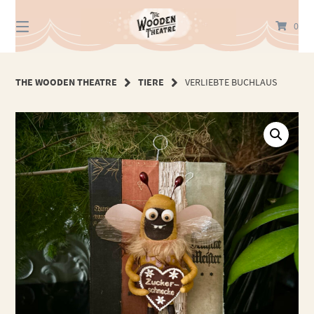
Springe
zum
0
Inhalt
THE WOODEN THEATRE
TIERE
VERLIEBTE BUCHLAUS