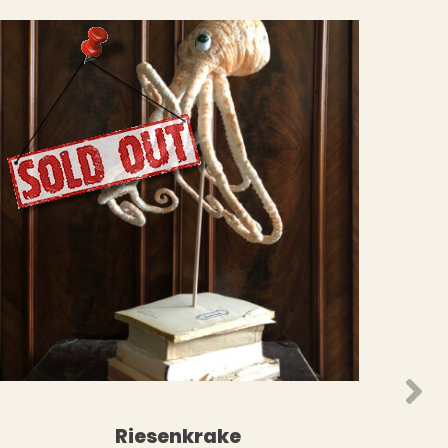
WEITERLESEN
ORB
Riesenkrake