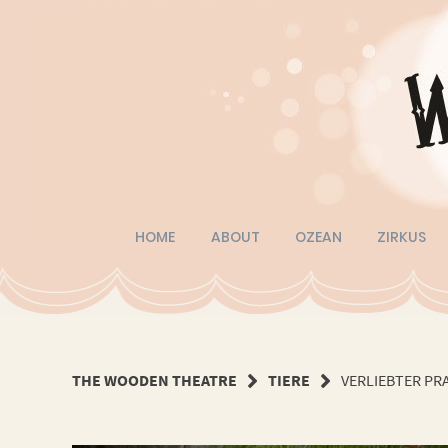
Springe
zum
Inhalt
HOME
ABOUT
OZEAN
ZIRKUS
THE WOODEN THEATRE
TIERE
VERLIEBTER PR