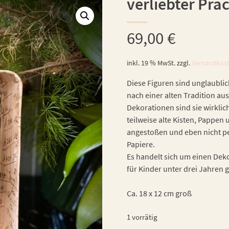
verliebter Pra
69,00
€
inkl. 19 % MwSt.
zzgl.
Versandkos
Diese Figuren sind unglaublic
nach einer alten Tradition aus
Dekorationen sind sie wirklic
teilweise alte Kisten, Pappe
angestoßen und eben nicht per
Papiere.
Es handelt sich um einen Dekor
für Kinder unter drei Jahren 
Ca. 18 x 12 cm groß
1 vorrätig