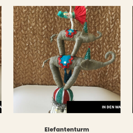
WARENKORB
IN DEN WARENK
Elefantenturm