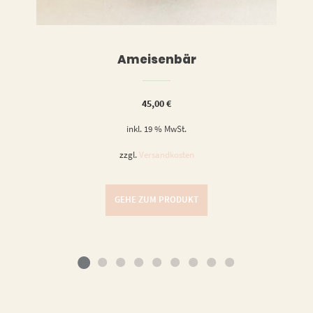
RENKORB
Ameisenbär
45,00
€
inkl. 19 % MwSt.
zzgl.
Versandkosten
GEHE ZUM PRODUKT