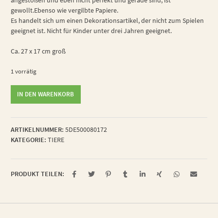
gewollt.Ebenso wie vergilbte Papiere.
Es handelt sich um einen Dekorationsartikel, der nicht zum Spielen
geeignet ist. Nicht für Kinder unter drei Jahren geeignet.
Ca. 27 x 17 cm groß
1 vorrätig
wählerische
IN DEN WARENKORB
Lebensmittelmotte
Menge
ARTIKELNUMMER:
5DE500080172
KATEGORIE:
TIERE
PRODUKT TEILEN: