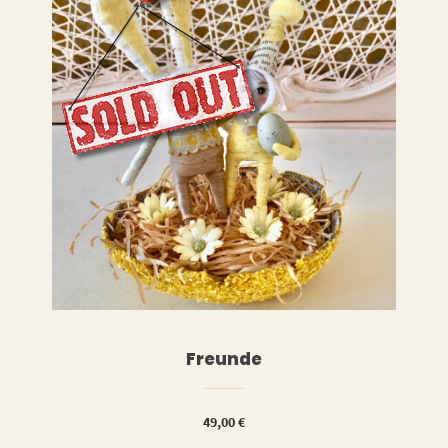
LESEN
WEITERLESEN
Freunde
49,00
€