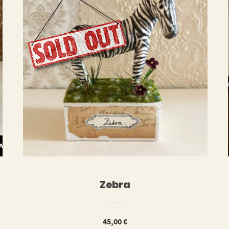
WEITERLESE
WARENKORB
Zebra
45,00
€