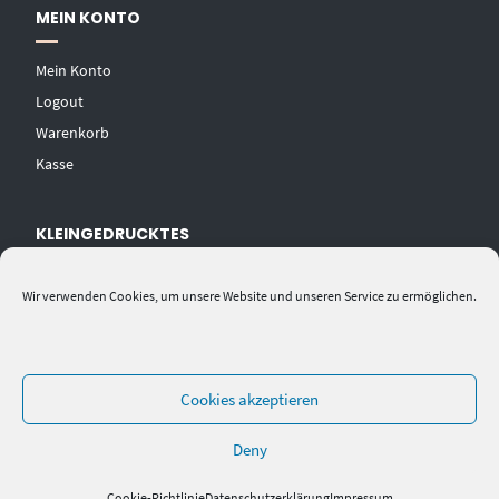
MEIN KONTO
Mein Konto
Logout
Warenkorb
Kasse
KLEINGEDRUCKTES
AGB
Wir verwenden Cookies, um unsere Website und unseren Service zu ermöglichen.
Datenschutzerklärung
Widerrufsbelehrung
Impressum
Cookies akzeptieren
Deny
Cookie-Richtlinie
Datenschutzerklärung
Impressum