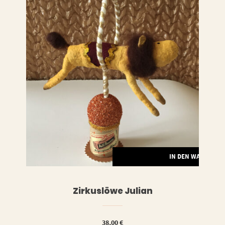
LESEN
IN DEN WARENKO
Zirkuslöwe Julian
38,00
€