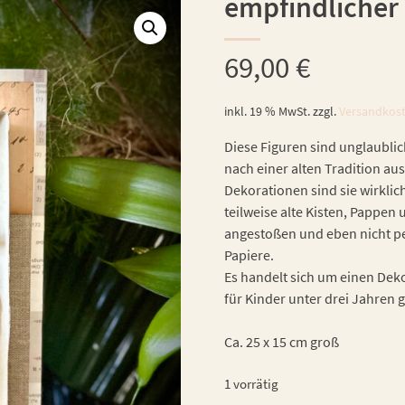
empfindlicher
69,00
€
inkl. 19 % MwSt.
zzgl.
Versandkos
Diese Figuren sind unglaublic
nach einer alten Tradition aus
Dekorationen sind sie wirklic
teilweise alte Kisten, Pappe
angestoßen und eben nicht per
Papiere.
Es handelt sich um einen Dekor
für Kinder unter drei Jahren 
Ca. 25 x 15 cm groß
1 vorrätig