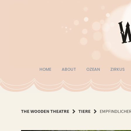
Springe
zum
Inhalt
HOME
ABOUT
OZEAN
ZIRKUS
THE WOODEN THEATRE
TIERE
EMPFINDLICHE