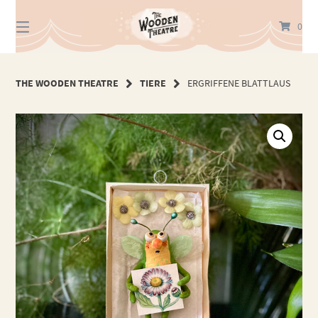
Springe
zum
0
Inhalt
THE WOODEN THEATRE
TIERE
ERGRIFFENE BLATTLAUS