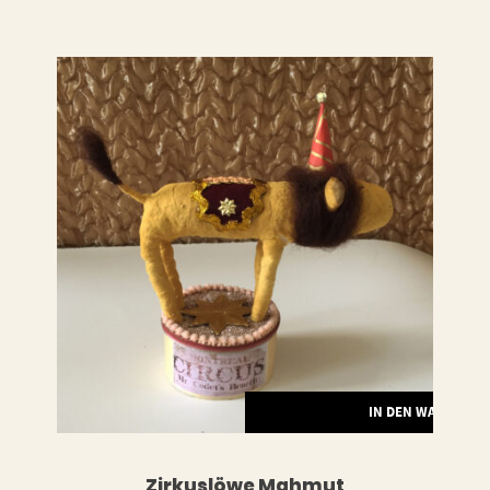
LESEN
IN DEN WARENKO
Zirkuslöwe Mahmut