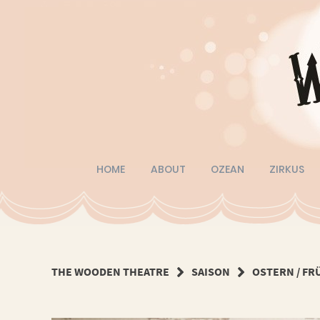
Springe
zum
Inhalt
HOME
ABOUT
OZEAN
ZIRKUS
THE WOODEN THEATRE
SAISON
OSTERN / FR