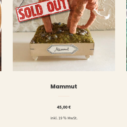
ERLESEN
WEITERLESE
Mammut
45,00
€
inkl. 19 % MwSt.