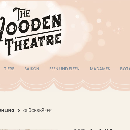
TIERE
SAISON
FEEN UND ELFEN
MADAMES
BOT
ÜHLING
GLÜCKSKÄFER