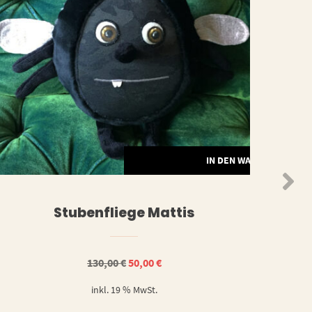
N
IN DEN WARENKORB
Stubenfliege Mattis
Ursprünglicher
Aktueller
130,00
€
50,00
€
Preis
Preis
war:
ist:
inkl. 19 % MwSt.
130,00 €
50,00 €.