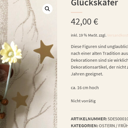
Glückskäfer
42,00
€
inkl. 19 % MwSt.
zzgl.
Versandkos
Diese Figuren sind unglaublic
nach einer alten Tradition aus
Dekorationen sind sie wirklic
Dekorationsartikel, der nicht 
Jahren geeignet.
ca. 16 cm hoch
Nicht vorrätig
ARTIKELNUMMER:
5DE50001
KATEGORIEN:
OSTERN / FRÜ