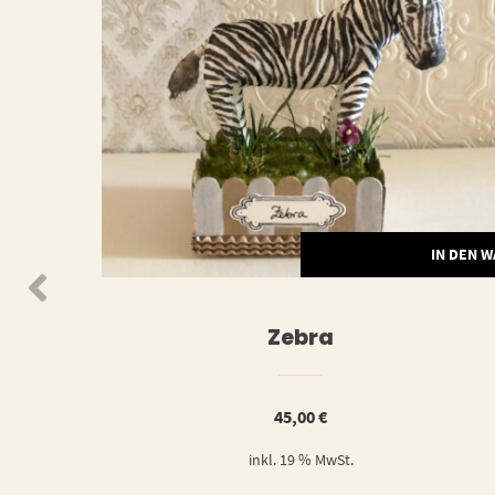
N DEN WARENKORB
IN DEN 
lter
Zebra
45,00
€
inkl. 19 % MwSt.