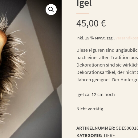
Igel
45,00
€
inkl. 19 % MwSt.
zzgl.
Versandkos
Diese Figuren sind unglaublic
nach einer alten Tradition aus
Dekorationen sind sie wirklic
Dekorationsartikel, der nicht 
Jahren geeignet. Der Hintergru
Igel ca. 12 cm hoch
Nicht vorrätig
ARTIKELNUMMER:
5DE50001
KATEGORIE:
TIERE