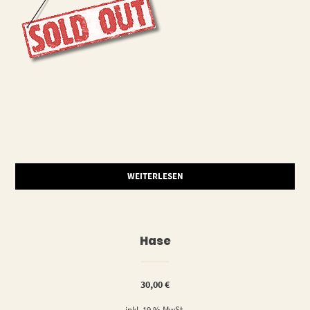
WEITERLESEN
Hase
30,00
€
inkl. 19 % MwSt.