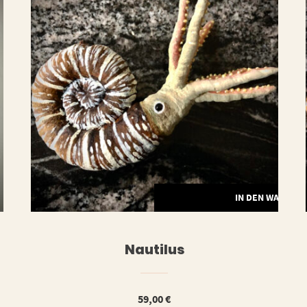
ERLESEN
IN DEN WARENK
Nautilus
59,00
€