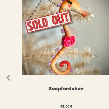
WEIT
N DEN WARENKORB
Seepferdchen
42,00
€