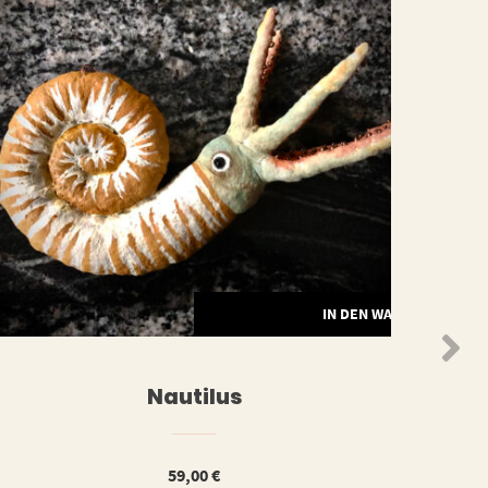
ORB
IN DEN WARENKORB
Nautilus
59,00
€