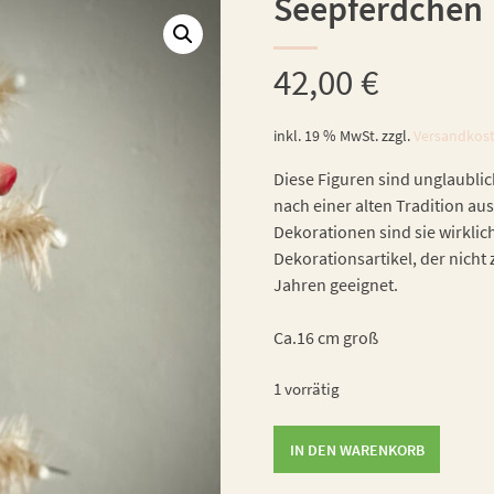
Seepferdchen
42,00
€
inkl. 19 % MwSt.
zzgl.
Versandkos
Diese Figuren sind unglaublic
nach einer alten Tradition aus
Dekorationen sind sie wirklic
Dekorationsartikel, der nicht 
Jahren geeignet.
Ca.16 cm groß
1 vorrätig
Seepferdchen
IN DEN WARENKORB
Menge