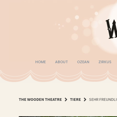
Springe
zum
Inhalt
HOME
ABOUT
OZEAN
ZIRKUS
THE WOODEN THEATRE
TIERE
SEHR FREUNDL