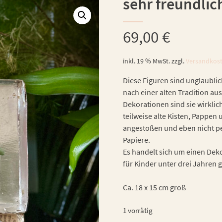
sehr freundlic
69,00
€
inkl. 19 % MwSt.
zzgl.
Versandkos
Diese Figuren sind unglaublic
nach einer alten Tradition aus
Dekorationen sind sie wirklic
teilweise alte Kisten, Pappe
angestoßen und eben nicht per
Papiere.
Es handelt sich um einen Dekor
für Kinder unter drei Jahren 
Ca. 18 x 15 cm groß
1 vorrätig