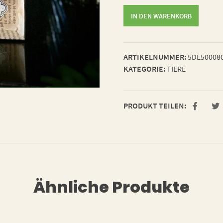
sehr
IN DEN WARENKORB
freundlicher
Gartenkäfer
Menge
ARTIKELNUMMER:
5DE50008
KATEGORIE:
TIERE
PRODUKT TEILEN:
Ähnliche Produkte