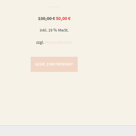
Ursprünglicher
Aktueller
130,00
€
50,00
€
Preis
Preis
war:
ist:
inkl. 19 % MwSt.
130,00 €
50,00 €.
zzgl.
Versandkosten
GEHE ZUM PRODUKT