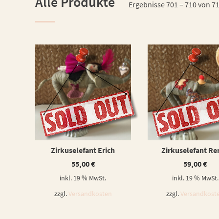
Alle Produkte
Ergebnisse 701 – 710 von 7
WEITERLESEN
WEITERLESEN
Zirkuselefant Erich
Zirkuselefant Re
55,00
€
59,00
€
inkl. 19 % MwSt.
inkl. 19 % MwSt.
zzgl.
Versandkosten
zzgl.
Versandkost