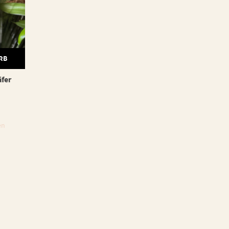
RB
äfer
en