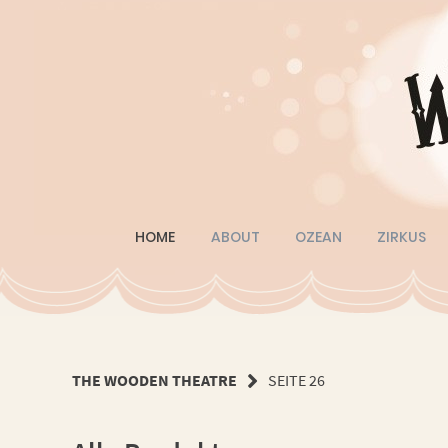
Springe
zum
Inhalt
HOME
ABOUT
OZEAN
ZIRKUS
THE WOODEN THEATRE
SEITE 26