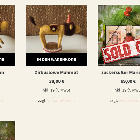
RB
IN DEN WARENKORB
WEITERLESE
an
Zirkuslöwe Mahmut
zuckersüßer Mari
38,00
€
69,00
€
inkl. 19 % MwSt.
inkl. 19 % MwS
en
zzgl.
Versandkosten
zzgl.
Versandko