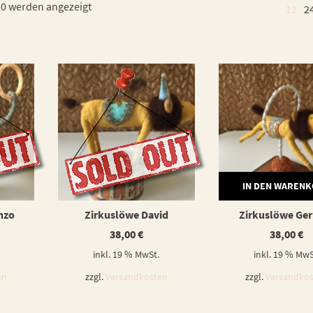
10 werden angezeigt
12
2
WEITERLESEN
IN DEN WAREN
nzo
Zirkuslöwe David
Zirkuslöwe Ge
38,00
€
38,00
€
inkl. 19 % MwSt.
inkl. 19 % MwS
en
zzgl.
Versandkosten
zzgl.
Versandko