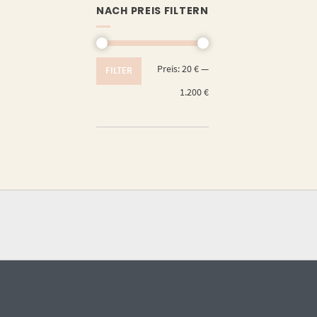
NACH PREIS FILTERN
Min.
Max.
Preis:
20 €
—
FILTER
Preis
Preis
1.200 €