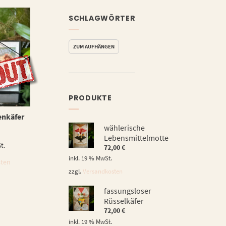
SCHLAGWÖRTER
ZUM AUFHÄNGEN
N
PRODUKTE
enkäfer
wählerische
Lebensmittelmotte
t.
72,00
€
inkl. 19 % MwSt.
sten
zzgl.
Versandkosten
fassungsloser
Rüsselkäfer
72,00
€
inkl. 19 % MwSt.