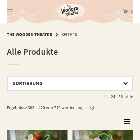
Springe
zum
0
Inhalt
THE WOODEN THEATRE
SEITE 15
Alle Produkte
12
24
36
Alle
Ergebnisse 393 – 420 von 710 werden angezeigt